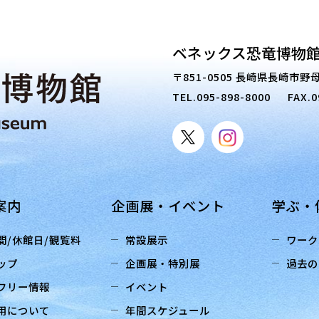
ベネックス恐竜博物館
〒851-0505 長崎県長崎市野母
TEL.
095-898-8000
FAX.0
案内
企画展・イベント
学ぶ・
間/休館日/観覧料
常設展示
ワーク
ップ
企画展・特別展
過去の
フリー情報
イベント
用について
年間スケジュール