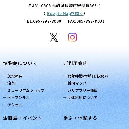
〒851-0505 長崎県長崎市野母町568-1
（
Google Mapを開く
）
TEL.
095-898-8000
FAX.095-898-8001
博物館について
ご利用案内
施設概要
開館時間/休館日/観覧料
沿革
館内マップ
ミュージアムショップ
バリアフリー情報
オープンラボ
団体利用について
アクセス
企画展・イベント
学ぶ・体験する