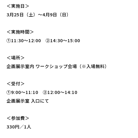
＜実施日＞
3月25
日（土）～4月9
日（日）
＜実施時間＞
①
11:30
～
12:00
②
14:30
～
15:00
＜場所＞
企画展示室内
ワークショップ会場（※入場無料）
＜受付＞
①9:00〜11:10 ②12:00〜14:10
企画展示室 入口にて
＜参加費＞
330円／1人