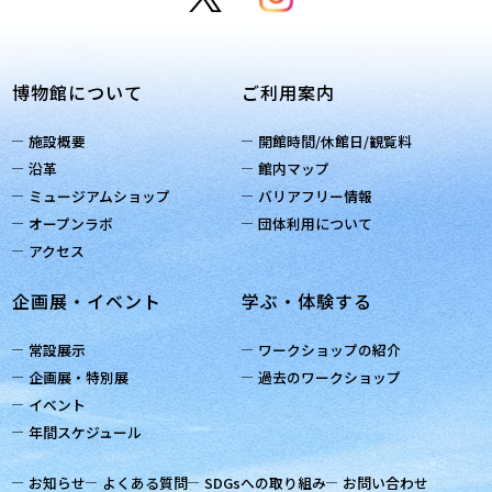
博物館について
ご利用案内
施設概要
開館時間/休館日/観覧料
沿革
館内マップ
ミュージアムショップ
バリアフリー情報
オープンラボ
団体利用について
アクセス
企画展・イベント
学ぶ・体験する
常設展示
ワークショップの紹介
企画展・特別展
過去のワークショップ
イベント
年間スケジュール
お知らせ
よくある質問
SDGsへの取り組み
お問い合わせ