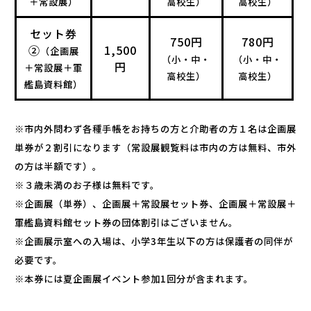
＋常設展）
高校生）
高校生）
セット券
750円
780円
②
1,500
（企画展
（小・中・
（小・中・
円
＋常設展＋軍
高校生）
高校生）
艦島資料館）
※市内外問わず各種手帳をお持ちの方と介助者の方１名は企画展
単券が２割引になります（常設展観覧料は市内の方は無料、市外
の方は半額です）。
※３歳未満のお子様は無料です。
※企画展（単券）、企画展＋常設展セット券、企画展＋常設展＋
軍艦島資料館セット券の団体割引はございません。
※企画展示室への入場は、小学3年生以下の方は保護者の同伴が
必要です。
※本券には夏企画展イベント参加1回分が含まれます。