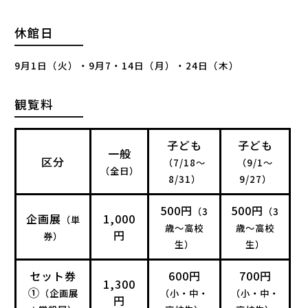
休館日
9月1日（火）・9月7・14日（月）・24日（木）
観覧料
子ども
子ども
一般
区分
（7/18〜
（9/1〜
（全日）
8/31）
9/27）
500円
500円
（3
（3
企画展
1,000
（単
歳〜高校
歳〜高校
円
券）
生）
生）
セット券
600円
700円
1,300
①
（企画展
（小・中・
（小・中・
円