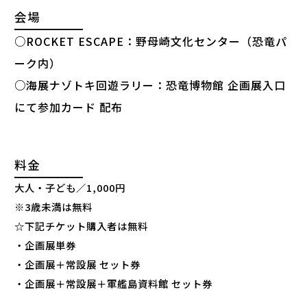
会場
○ROCKET ESCAPE：
野母崎文化センター（恐竜パ
ーク内）
○海展ナゾトキ回遊ラリー：恐竜博物館 企画展入口
にて参加カード 配布
料金
大人・子ども／1,000円
※3歳未満は無料
☆下記チケット購入者は無料
・企画展単券
・企画展＋常設展 セット券
・企画展＋常設展＋軍艦島資料館 セット券