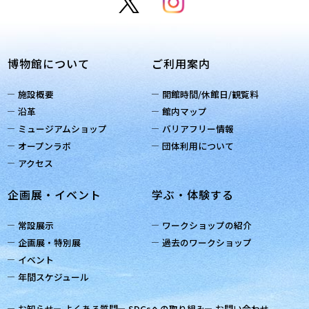
博物館について
ご利用案内
施設概要
開館時間/休館日/観覧料
沿革
館内マップ
ミュージアムショップ
バリアフリー情報
オープンラボ
団体利用について
アクセス
企画展・イベント
学ぶ・体験する
常設展示
ワークショップの紹介
企画展・特別展
過去のワークショップ
イベント
年間スケジュール
お知らせ
よくある質問
SDGsへの取り組み
お問い合わせ