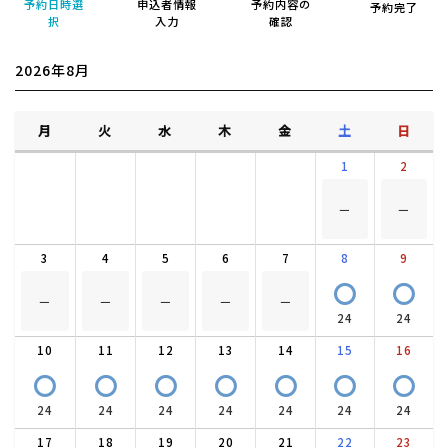
予約日時選
申込者情報
予約内容の
予約完了
択
入力
確認
2026年8月
月
火
水
木
金
土
日
1
2
－
－
3
4
5
6
7
8
9
〇
〇
－
－
－
－
－
24
24
10
11
12
13
14
15
16
〇
〇
〇
〇
〇
〇
〇
24
24
24
24
24
24
24
17
18
19
20
21
22
23