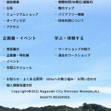
施設概要
開館時間/休館日/観覧料
沿革
館内マップ
ミュージアムショップ
バリアフリー情報
オープンラボ
団体利用について
アクセス
企画展・イベント
学ぶ・体験する
常設展示
ワークショップの紹介
企画展・特別展
過去のワークショップ
イベント
年間スケジュール
お知らせ
よくある質問
SDGsへの取り組み
お問い合わせ
個人情報保護方針
Copyright©2021 Nagasaki City Dinosaur Museum,ALL
RIGHTS RESERVED.