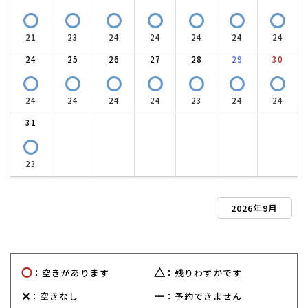
〇
〇
〇
〇
〇
〇
〇
21
23
24
24
24
24
24
24
25
26
27
28
29
30
〇
〇
〇
〇
〇
〇
〇
24
24
24
24
23
24
24
31
〇
23
2026年9月
〇
△
：空きがあります
：残りわずかです
✕
ー
：空きなし
：予約できません