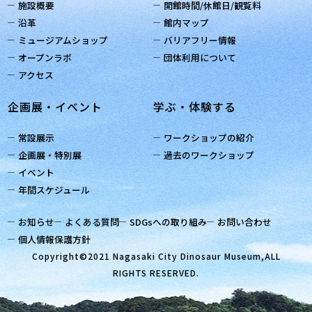
施設概要
開館時間/休館日/観覧料
沿革
館内マップ
ミュージアムショップ
バリアフリー情報
オープンラボ
団体利用について
アクセス
企画展・イベント
学ぶ・体験する
常設展示
ワークショップの紹介
企画展・特別展
過去のワークショップ
イベント
年間スケジュール
お知らせ
よくある質問
SDGsへの取り組み
お問い合わせ
個人情報保護方針
Copyright©2021 Nagasaki City Dinosaur Museum,ALL
RIGHTS RESERVED.