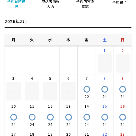
予約日時選
申込者情報
予約内容の
予約完了
択
入力
確認
2026年8月
月
火
水
木
金
土
日
1
2
－
－
3
4
5
6
7
8
9
〇
〇
〇
－
－
－
－
22
24
24
10
11
12
13
14
15
16
〇
〇
〇
〇
〇
〇
〇
24
24
24
24
24
24
24
17
18
19
20
21
22
23