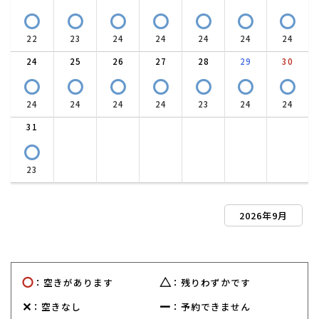
〇
〇
〇
〇
〇
〇
〇
22
23
24
24
24
24
24
24
25
26
27
28
29
30
〇
〇
〇
〇
〇
〇
〇
24
24
24
24
23
24
24
31
〇
23
2026年9月
〇
△
：空きがあります
：残りわずかです
✕
ー
：空きなし
：予約できません