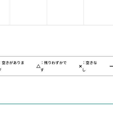
：空きがありま
：残りわずかで
：空きな
△
✕
す
す
し