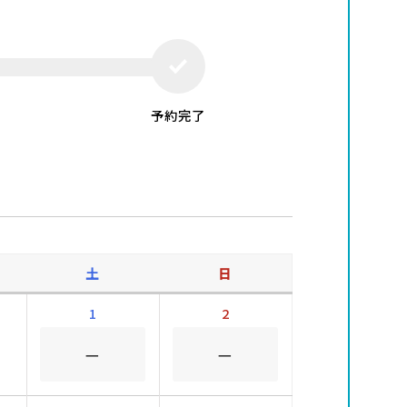
予約完了
土
日
1
2
－
－