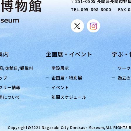
〒851-0505 長崎県長崎市野母
TEL.
095-898-8000
FAX.0
案内
企画展・イベント
学ぶ・
間/休館日/観覧料
常設展示
ワーク
ップ
企画展・特別展
過去の
フリー情報
イベント
用について
年間スケジュール
Copyright©2021 Nagasaki City Dinosaur Museum,ALL RIGHTS 