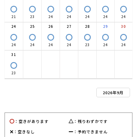
〇
〇
〇
〇
〇
〇
〇
21
23
24
24
24
24
24
24
25
26
27
28
29
30
〇
〇
〇
〇
〇
〇
〇
24
24
24
24
23
24
24
31
〇
23
2026年9月
〇
△
：空きがあります
：残りわずかです
✕
ー
：空きなし
：予約できません