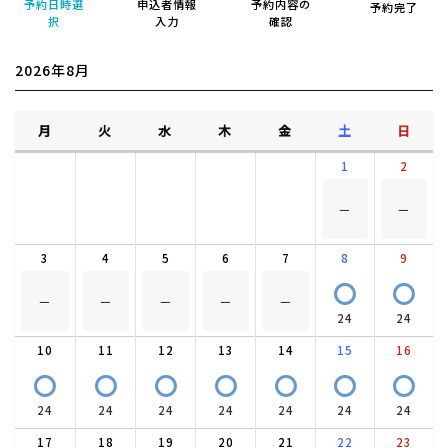
予約日時選
申込者情報
予約内容の
予約完了
択
入力
確認
2026年8月
月
火
水
木
金
土
日
1
2
－
－
3
4
5
6
7
8
9
〇
〇
－
－
－
－
－
24
24
10
11
12
13
14
15
16
〇
〇
〇
〇
〇
〇
〇
24
24
24
24
24
24
24
17
18
19
20
21
22
23