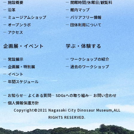
施設概要
開館時間/休館日/観覧料
沿革
館内マップ
ミュージアムショップ
バリアフリー情報
オープンラボ
団体利用について
アクセス
企画展・イベント
学ぶ・体験する
常設展示
ワークショップの紹介
企画展・特別展
過去のワークショップ
イベント
年間スケジュール
お知らせ
よくある質問
SDGsへの取り組み
お問い合わせ
個人情報保護方針
Copyright©2021 Nagasaki City Dinosaur Museum,ALL
RIGHTS RESERVED.