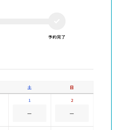
予約完了
土
日
1
2
－
－