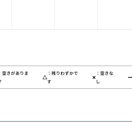
：空きがありま
：残りわずかで
：空きな
△
✕
す
す
し