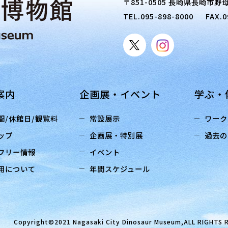
〒851-0505 長崎県長崎市野母
TEL.
095-898-8000
FAX.0
案内
企画展・イベント
学ぶ・
間/休館日/観覧料
常設展示
ワーク
ップ
企画展・特別展
過去の
フリー情報
イベント
用について
年間スケジュール
Copyright©2021 Nagasaki City Dinosaur Museum,ALL RIGHTS 