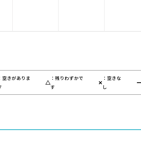
：空きがありま
：残りわずかで
：空きな
△
✕
す
す
し