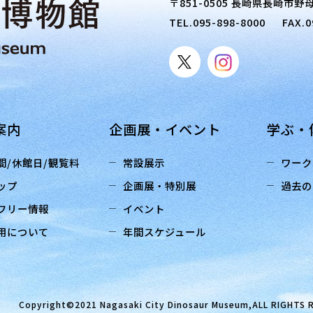
〒851-0505 長崎県長崎市野母
TEL.
095-898-8000
FAX.0
案内
企画展・イベント
学ぶ・
間/休館日/観覧料
常設展示
ワーク
ップ
企画展・特別展
過去の
フリー情報
イベント
用について
年間スケジュール
Copyright©2021 Nagasaki City Dinosaur Museum,ALL RIGHTS 