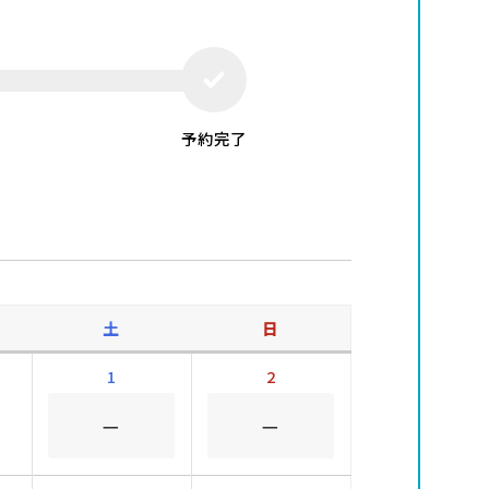
予約完了
土
日
1
2
－
－