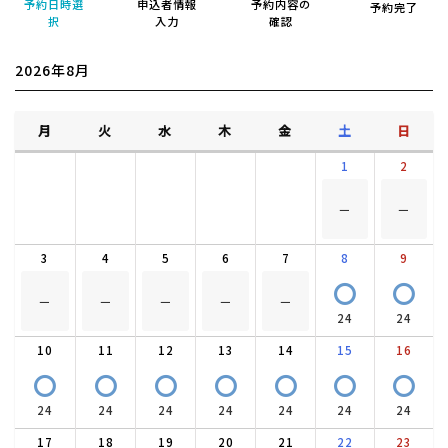
予約日時選
申込者情報
予約内容の
予約完了
択
入力
確認
2026年8月
月
火
水
木
金
土
日
1
2
－
－
3
4
5
6
7
8
9
〇
〇
－
－
－
－
－
24
24
10
11
12
13
14
15
16
〇
〇
〇
〇
〇
〇
〇
24
24
24
24
24
24
24
17
18
19
20
21
22
23