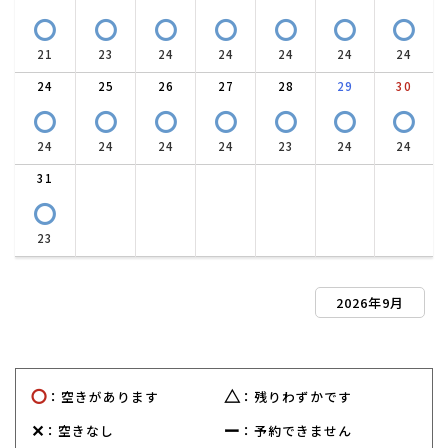
〇
〇
〇
〇
〇
〇
〇
21
23
24
24
24
24
24
24
25
26
27
28
29
30
〇
〇
〇
〇
〇
〇
〇
24
24
24
24
23
24
24
31
〇
23
2026年9月
〇
△
：空きがあります
：残りわずかです
✕
ー
：空きなし
：予約できません