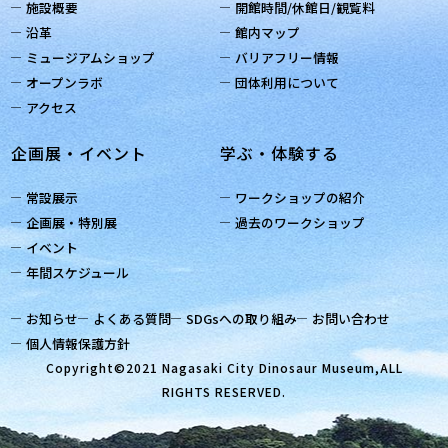
施設概要
開館時間/休館日/観覧料
沿革
館内マップ
ミュージアムショップ
バリアフリー情報
オープンラボ
団体利用について
アクセス
企画展・イベント
学ぶ・体験する
常設展示
ワークショップの紹介
企画展・特別展
過去のワークショップ
イベント
年間スケジュール
お知らせ
よくある質問
SDGsへの取り組み
お問い合わせ
個人情報保護方針
Copyright©2021 Nagasaki City Dinosaur Museum,ALL
RIGHTS RESERVED.