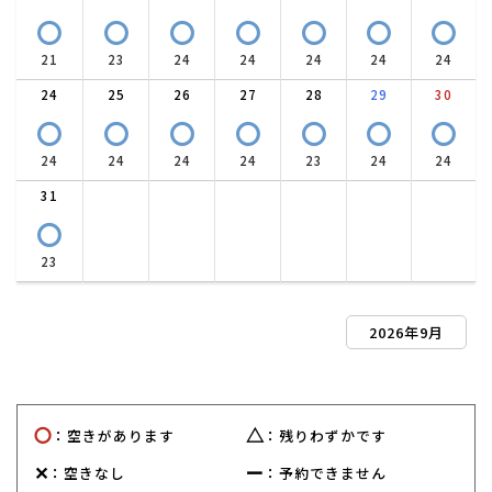
〇
〇
〇
〇
〇
〇
〇
21
23
24
24
24
24
24
24
25
26
27
28
29
30
〇
〇
〇
〇
〇
〇
〇
24
24
24
24
23
24
24
31
〇
23
2026年9月
〇
△
：空きがあります
：残りわずかです
✕
ー
：空きなし
：予約できません