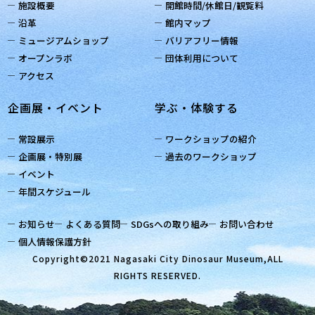
施設概要
開館時間/休館日/観覧料
沿革
館内マップ
ミュージアムショップ
バリアフリー情報
オープンラボ
団体利用について
アクセス
企画展・イベント
学ぶ・体験する
常設展示
ワークショップの紹介
企画展・特別展
過去のワークショップ
イベント
年間スケジュール
お知らせ
よくある質問
SDGsへの取り組み
お問い合わせ
個人情報保護方針
Copyright©2021 Nagasaki City Dinosaur Museum,ALL
RIGHTS RESERVED.