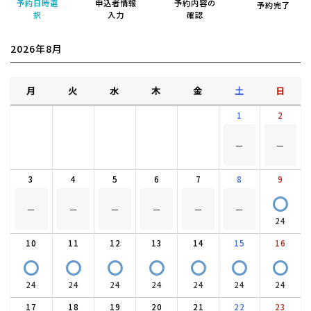
予約日時選
申込者情報
予約内容の
予約完了
択
入力
確認
2026年8月
月
火
水
木
金
土
日
1
2
－
－
3
4
5
6
7
8
9
〇
－
－
－
－
－
－
24
10
11
12
13
14
15
16
〇
〇
〇
〇
〇
〇
〇
24
24
24
24
24
24
24
17
18
19
20
21
22
23