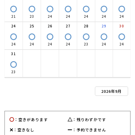
〇
〇
〇
〇
〇
〇
〇
21
23
24
24
24
24
24
24
25
26
27
28
29
30
〇
〇
〇
〇
〇
〇
〇
24
24
24
24
23
24
24
31
〇
23
2026年9月
〇
△
：空きがあります
：残りわずかです
✕
ー
：空きなし
：予約できません