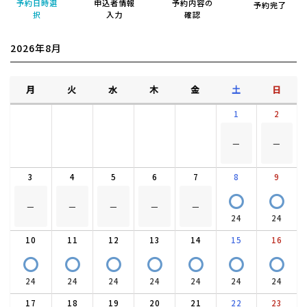
予約日時選
申込者情報
予約内容の
予約完了
択
入力
確認
2026年8月
月
火
水
木
金
土
日
1
2
－
－
3
4
5
6
7
8
9
〇
〇
－
－
－
－
－
24
24
10
11
12
13
14
15
16
〇
〇
〇
〇
〇
〇
〇
24
24
24
24
24
24
24
17
18
19
20
21
22
23