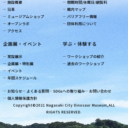
施設概要
開館時間/休館日/観覧料
沿革
館内マップ
ミュージアムショップ
バリアフリー情報
オープンラボ
団体利用について
アクセス
企画展・イベント
学ぶ・体験する
常設展示
ワークショップの紹介
企画展・特別展
過去のワークショップ
イベント
年間スケジュール
お知らせ
よくある質問
SDGsへの取り組み
お問い合わせ
個人情報保護方針
Copyright©2021 Nagasaki City Dinosaur Museum,ALL
RIGHTS RESERVED.