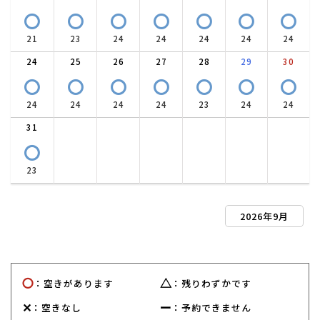
〇
〇
〇
〇
〇
〇
〇
21
23
24
24
24
24
24
24
25
26
27
28
29
30
〇
〇
〇
〇
〇
〇
〇
24
24
24
24
23
24
24
31
〇
23
2026年9月
〇
△
：空きがあります
：残りわずかです
✕
ー
：空きなし
：予約できません