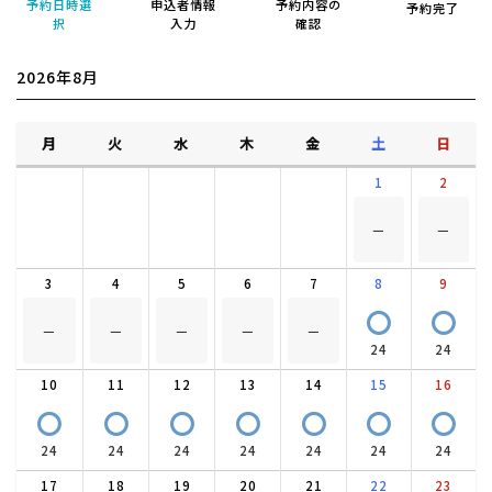
予約日時選
申込者情報
予約内容の
予約完了
択
入力
確認
2026年8月
月
火
水
木
金
土
日
1
2
－
－
3
4
5
6
7
8
9
〇
〇
－
－
－
－
－
24
24
10
11
12
13
14
15
16
〇
〇
〇
〇
〇
〇
〇
24
24
24
24
24
24
24
17
18
19
20
21
22
23