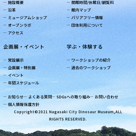
施設概要
開館時間/休館日/観覧料
沿革
館内マップ
ミュージアムショップ
バリアフリー情報
オープンラボ
団体利用について
アクセス
企画展・イベント
学ぶ・体験する
常設展示
ワークショップの紹介
企画展・特別展
過去のワークショップ
イベント
年間スケジュール
お知らせ
よくある質問
SDGsへの取り組み
お問い合わせ
個人情報保護方針
Copyright©2021 Nagasaki City Dinosaur Museum,ALL
RIGHTS RESERVED.