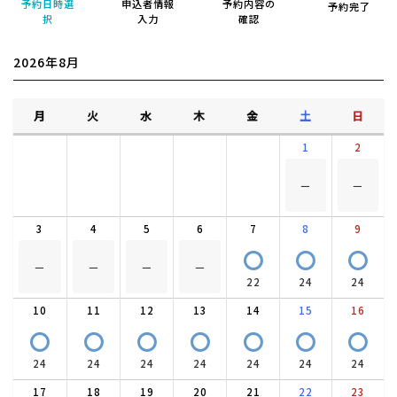
予約日時選
申込者情報
予約内容の
予約完了
択
入力
確認
2026年8月
月
火
水
木
金
土
日
1
2
－
－
3
4
5
6
7
8
9
〇
〇
〇
－
－
－
－
22
24
24
10
11
12
13
14
15
16
〇
〇
〇
〇
〇
〇
〇
24
24
24
24
24
24
24
17
18
19
20
21
22
23