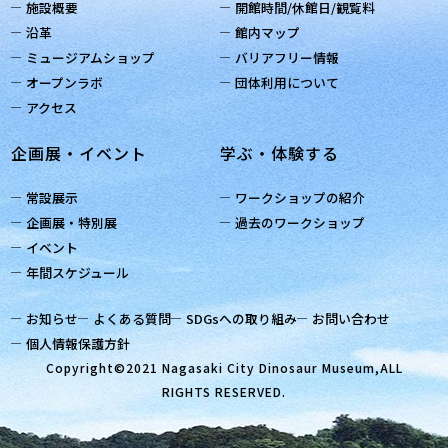
施設概要
開館時間/休館日/観覧料
沿革
館内マップ
ミュージアムショップ
バリアフリー情報
オープンラボ
団体利用について
アクセス
企画展・イベント
学ぶ・体験する
常設展示
ワークショップの紹介
企画展・特別展
過去のワークショップ
イベント
年間スケジュール
お知らせ
よくある質問
SDGsへの取り組み
お問い合わせ
個人情報保護方針
Copyright©2021 Nagasaki City Dinosaur Museum,ALL
RIGHTS RESERVED.