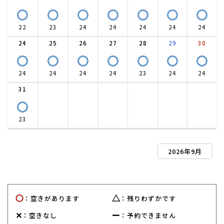
〇
〇
〇
〇
〇
〇
〇
22
23
24
24
24
24
24
24
25
26
27
28
29
30
〇
〇
〇
〇
〇
〇
〇
24
24
24
24
23
24
24
31
〇
23
2026年9月
〇
△
：空きがあります
：残りわずかです
✕
ー
：空きなし
：予約できません