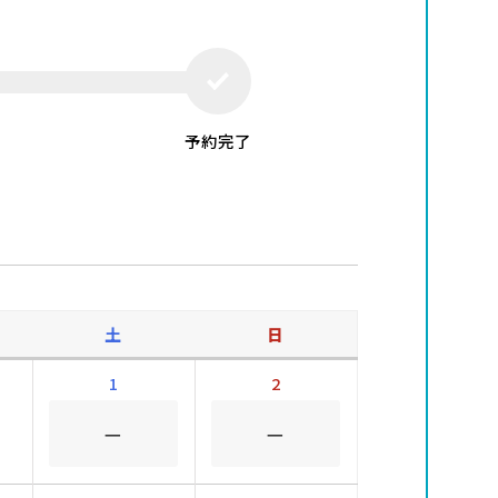
予約完了
土
日
1
2
－
－