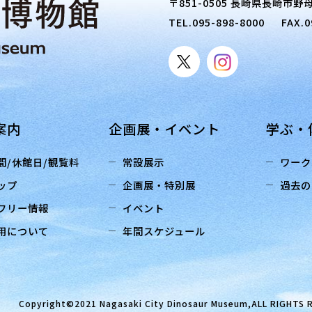
〒851-0505 長崎県長崎市野母
TEL.
095-898-8000
FAX.0
案内
企画展・イベント
学ぶ・
間/休館日/観覧料
常設展示
ワーク
ップ
企画展・特別展
過去の
フリー情報
イベント
用について
年間スケジュール
Copyright©2021 Nagasaki City Dinosaur Museum,ALL RIGHTS 