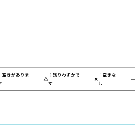
：空きがありま
：残りわずかで
：空きな
△
✕
す
す
し