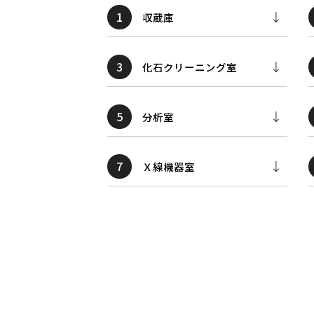
1
収蔵庫
3
化石クリーニング室
5
分析室
7
Ｘ線機器室