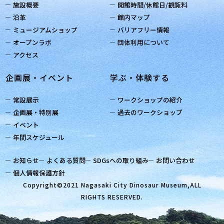
施設概要
開館時間/休館日/観覧料
沿革
館内マップ
ミュージアムショップ
バリアフリー情報
オープンラボ
団体利用について
アクセス
企画展・イベント
学ぶ・体験する
常設展示
ワークショップの紹介
企画展・特別展
過去のワークショップ
イベント
年間スケジュール
お知らせ
よくある質問
SDGsへの取り組み
お問い合わせ
個人情報保護方針
Copyright©2021 Nagasaki City Dinosaur Museum,ALL
RIGHTS RESERVED.