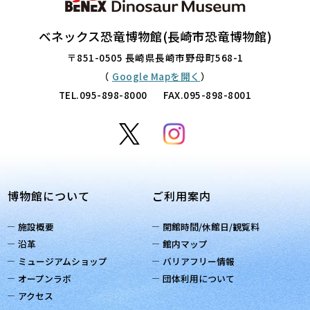
ベネックス恐竜博物館(長崎市恐竜博物館)
〒851-0505 長崎県長崎市野母町568-1
（
Google Mapを開く
）
TEL.
095-898-8000
FAX.095-898-8001
博物館について
ご利用案内
施設概要
開館時間/休館日/観覧料
沿革
館内マップ
ミュージアムショップ
バリアフリー情報
オープンラボ
団体利用について
アクセス