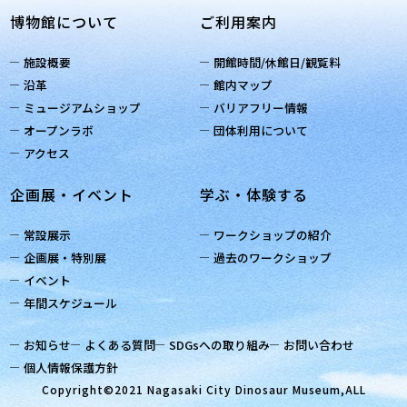
博物館について
ご利用案内
施設概要
開館時間/休館日/観覧料
沿革
館内マップ
ミュージアムショップ
バリアフリー情報
オープンラボ
団体利用について
アクセス
企画展・イベント
学ぶ・体験する
常設展示
ワークショップの紹介
企画展・特別展
過去のワークショップ
イベント
年間スケジュール
お知らせ
よくある質問
SDGsへの取り組み
お問い合わせ
個人情報保護方針
Copyright©2021 Nagasaki City Dinosaur Museum,ALL